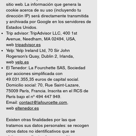
sitio web. La información que genera la
cookie acerca de su uso (incluyendo tu
dirección IP) será directamente transmitida
y archivada por Google en los servidores de
Estados Unidos.
Trip advisor: TripAdvisor LLC, 400 1st
Avenue, Needham, MA 02494, USA,
web
tripadvisor.es
Yelp: Yelp Ireland Ltd, 70 Sir John
Rogerson’s Quay, Dublin 2, Irlanda,
web
yelp.es
El Tenedor: La Fourchette SAS, Sociedad
por acciones simplificada con
49.031.355
,35 euros de capital social.
Domicilio social: 70, Rue Saint-Lazare,
75009 París, Francia. Inscrita en el RCS de
París bajo el nº
494 447 949
.
Email:
contact@lafourcette.com
,
web
eltenedor.es
Existen otras finalidades por las que
tratamos sus datos personales: se recogen
otros datos no identificativos que se