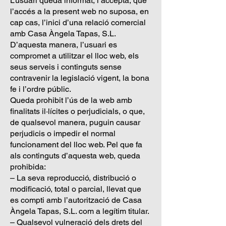
L’usuari queda informat, i accepta, que
l’accés a la present web no suposa, en
cap cas, l’inici d’una relació comercial
amb Casa Àngela Tapas, S.L.
D’aquesta manera, l’usuari es
compromet a utilitzar el lloc web, els
seus serveis i continguts sense
contravenir la legislació vigent, la bona
fe i l’ordre públic.
Queda prohibit l’ús de la web amb
finalitats il·lícites o perjudicials, o que,
de qualsevol manera, puguin causar
perjudicis o impedir el normal
funcionament del lloc web. Pel que fa
als continguts d’aquesta web, queda
prohibida:
– La seva reproducció, distribució o
modificació, total o parcial, llevat que
es compti amb l’autorització de Casa
Àngela Tapas, S.L. com a legítim titular.
– Qualsevol vulneració dels drets del