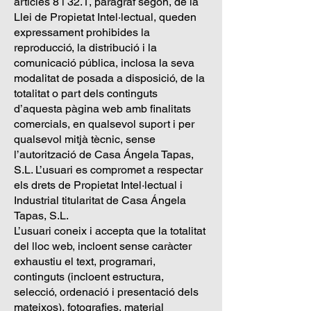
articles 8 i 32.1, paràgraf segon, de la
Llei de Propietat Intel·lectual, queden
expressament prohibides la
reproducció, la distribució i la
comunicació pública, inclosa la seva
modalitat de posada a disposició, de la
totalitat o part dels continguts
d’aquesta pàgina web amb finalitats
comercials, en qualsevol suport i per
qualsevol mitjà tècnic, sense
l’autorització de Casa Ángela Tapas,
S.L. L’usuari es compromet a respectar
els drets de Propietat Intel·lectual i
Industrial titularitat de Casa Ángela
Tapas, S.L.
L’usuari coneix i accepta que la totalitat
del lloc web, incloent sense caràcter
exhaustiu el text, programari,
continguts (incloent estructura,
selecció, ordenació i presentació dels
mateixos), fotografies, material