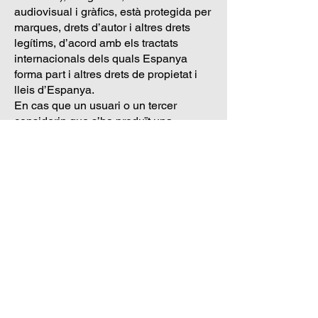
audiovisual i gràfics, està protegida per
marques, drets d’autor i altres drets
legítims, d’acord amb els tractats
internacionals dels quals Espanya
forma part i altres drets de propietat i
lleis d’Espanya.
En cas que un usuari o un tercer
considerin que s’ha produït una
violació dels seus legítims drets de
propietat intel·lectual per la introducció
d’un determinat contingut a la web,
haurà de notificar aquesta
circumstància a Casa Ángela Tapas,
S.L. indicant les dades personals de
l’interessat titular dels drets
presumptament infringits, o indicar la
representació amb la qual actua en cas
que la reclamació la presenti un tercer
diferent de l’interessat.
Caldrà també assenyalar els continguts