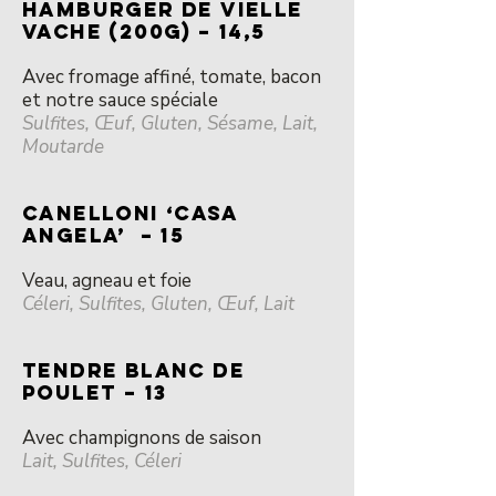
HAMBURGER DE VIelle
vache (200g) – 14,5
Avec fromage affiné, tomate, bacon
et notre sauce spéciale
Sulfites, Œuf, Gluten, Sésame, Lait,
Moutarde
CANELLONI ‘CASA
ANGELA’ – 15
Veau, agneau et foie
Céleri, Sulfites, Gluten, Œuf, Lait
TENDRE BLANC DE
POULET – 13
Avec champignons de saison
Lait, Sulfites, Céleri