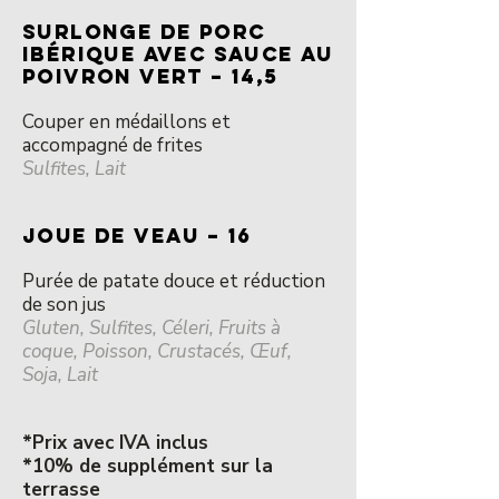
SURLONGE DE PORC
IBÉRIQUE AVEC SAUCE AU
POIVRON VERT – 14,5
Couper en médaillons et
accompagné de frites
Sulfites, Lait
JOUE DE VEAU – 16
Purée de patate douce et réduction
de son jus
Gluten, Sulfites, Céleri, Fruits à
coque, Poisson, Crustacés, Œuf,
Soja, Lait
*Prix avec IVA inclus
*10% de supplément sur la
terrasse