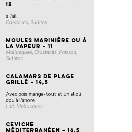
15
à l’ail
Crustacés, Sulfites
MOULES MARINIÈRE OU À
LA VAPEUR – 11
Mollusques, Crustacés, Poisson,
Sulfites
CALAMARS DE PLAGE
grillé – 14,5
Avec pois mange-tout at un alioli
dou à l'anore
Lait,
Mollusques
CEVICHE
MÉDITERRANÉEN – 16,5