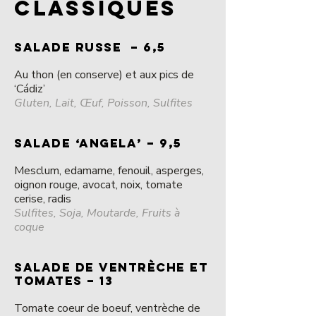
CLASSIQUES
SALADE RUSSE – 6,5
Au thon (en conserve) et aux pics de
‘Cádiz’
Gluten, Lait, Œuf, Poisson, Sulfites
SALADE ‘ANGELA’ – 9,5
Mesclum, edamame, fenouil, asperges,
oignon rouge, avocat, noix, tomate
cerise, radis
Sulfites, Soja, Moutarde, Fruits à
coque
SALADE DE VENTRÈCHE ET
TOMATES – 13
Tomate coeur de boeuf, ventrèche de